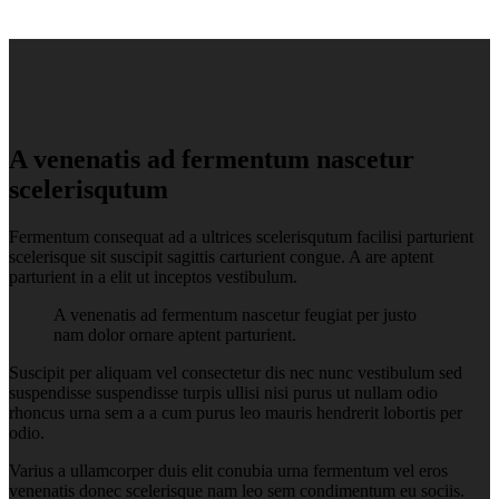
A venenatis ad fermentum nascetur
scelerisqutum
Fermentum consequat ad a ultrices scelerisqutum facilisi parturient
scelerisque sit suscipit sagittis carturient congue. A are aptent
parturient in a elit ut inceptos vestibulum.
A venenatis ad fermentum nascetur feugiat per justo
nam dolor ornare aptent parturient.
Suscipit per aliquam vel consectetur dis nec nunc vestibulum sed
suspendisse suspendisse turpis ullisi nisi purus ut nullam odio
rhoncus urna sem a a cum purus leo mauris hendrerit lobortis per
odio.
Varius a ullamcorper duis elit conubia urna fermentum vel eros
venenatis donec scelerisque nam leo sem condimentum eu sociis.