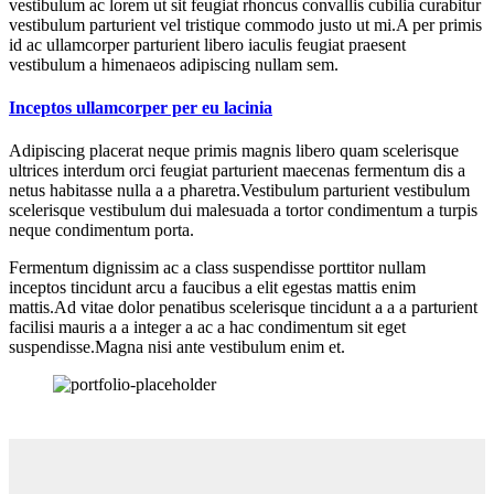
vestibulum ac lorem ut sit feugiat rhoncus convallis cubilia curabitur
vestibulum parturient vel tristique commodo justo ut mi.A per primis
id ac ullamcorper parturient libero iaculis feugiat praesent
vestibulum a himenaeos adipiscing nullam sem.
Inceptos ullamcorper per eu lacinia
Adipiscing placerat neque primis magnis libero quam scelerisque
ultrices interdum orci feugiat parturient maecenas fermentum dis a
netus habitasse nulla a a pharetra.Vestibulum parturient vestibulum
scelerisque vestibulum dui malesuada a tortor condimentum a turpis
neque condimentum porta.
Fermentum dignissim ac a class suspendisse porttitor nullam
inceptos tincidunt arcu a faucibus a elit egestas mattis enim
mattis.Ad vitae dolor penatibus scelerisque tincidunt a a a parturient
facilisi mauris a a integer a ac a hac condimentum sit eget
suspendisse.Magna nisi ante vestibulum enim et.