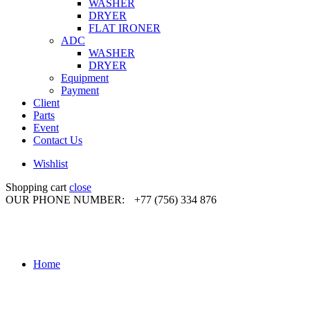
WASHER
DRYER
FLAT IRONER
ADC
WASHER
DRYER
Equipment
Payment
Client
Parts
Event
Contact Us
Wishlist
Shopping cart
close
OUR PHONE NUMBER:
+77 (756) 334 876
Home