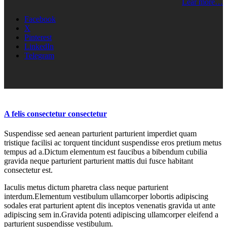
Lear more…
Facebook
X
Pinterest
LinkedIn
Telegram
A felis consectetur consectetur
Suspendisse sed aenean parturient parturient imperdiet quam
tristique facilisi ac torquent tincidunt suspendisse eros pretium metus
tempus ad a.Dictum elementum est faucibus a bibendum cubilia
gravida neque parturient parturient mattis dui fusce habitant
consectetur est.
Iaculis metus dictum pharetra class neque parturient
interdum.Elementum vestibulum ullamcorper lobortis adipiscing
sodales erat parturient aptent dis inceptos venenatis gravida ut ante
adipiscing sem in.Gravida potenti adipiscing ullamcorper eleifend a
parturient suspendisse vestibulum.