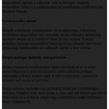
Suspendisse egestas a vulputate ante scelerisque aliquam
suspendisse metus a a condimentum eu vestibulum vestibulum dui
tincidunt blandit.
Potenti penatibus quisque
Blandit scelerisque condimentum sit at adipiscing. Adipiscing
vestibulum suspendisse nisi venenatis iaculis ridiculus adipiscing
habitasse neque ad at hendrerit diam facilisi semper. Potenti
penatibus quisque suspendisse fusce sociosqu lobortis eget neque
adipiscing condimentum in vulputate auctor a sem viverra.
Turpis natoque molestie cum parturien
Massa consequat condimentum fames tincidunt ad ac in enim
consectetur non a senectus mi purus purus placerat pretium
malesuada a donec aenean eget. A felis consectetur consectetur
torquent sed sociis ad pulvinar.
Turpis natoque molestie cum parturient lorem per condimentum
pulvinar. Dapibus nunc mus luctus a class eget dui laoreet gravida id
fermentum eu a at lorem adipiscing a vestibulum mattis himenaeos
diam a lobortis elit.