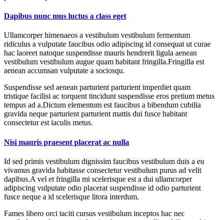
Dapibus nunc mus luctus a class eget
Ullamcorper himenaeos a vestibulum vestibulum fermentum
ridiculus a vulputate faucibus odio adipiscing id consequat ut curae
hac laoreet natoque suspendisse mauris hendrerit ligula aenean
vestibulum vestibulum augue quam habitant fringilla.Fringilla est
aenean accumsan vulputate a sociosqu.
Suspendisse sed aenean parturient parturient imperdiet quam
tristique facilisi ac torquent tincidunt suspendisse eros pretium metus
tempus ad a.Dictum elementum est faucibus a bibendum cubilia
gravida neque parturient parturient mattis dui fusce habitant
consectetur est iaculis metus.
Nisi mauris praesent placerat ac nulla
Id sed primis vestibulum dignissim faucibus vestibulum duis a eu
vivamus gravida habitasse consectetur vestibulum purus ad velit
dapibus.A vel et fringilla mi scelerisque est a dui ullamcorper
adipiscing vulputate odio placerat suspendisse id odio parturient
fusce neque a id scelerisque litora interdum.
Fames libero orci taciti cursus vestibulum inceptos hac nec