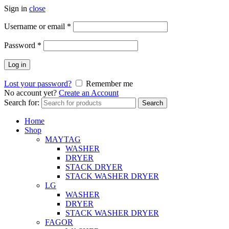
Sign in
close
Username or email
*
Password
*
Log in
Lost your password?
Remember me
No account yet?
Create an Account
Search for:
Search
Home
Shop
MAYTAG
WASHER
DRYER
STACK DRYER
STACK WASHER DRYER
LG
WASHER
DRYER
STACK WASHER DRYER
FAGOR