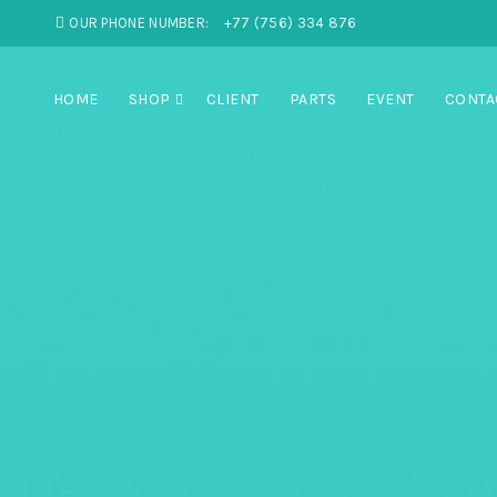
OUR PHONE NUMBER:
+77 (756) 334 876
HOME
SHOP
CLIENT
PARTS
EVENT
CONTA