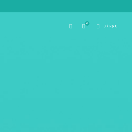
0
0
/
Rp
0